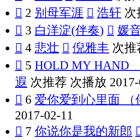

2
别母军涯

浩轩
次

3
白洋淀(伴奏)

媛

4
悲壮

倪雅丰
次推

5
HOLD MY HAN
遐
次推荐
次播放
2017-

6
爱你爱到心里面 （
2017-02-11

7
你说你是我的新郎