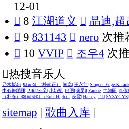
12-01

8
江湖道义

晶迪,超

9
831143

nero
次推

10
VVIP

조우4
次

热搜音乐人
乃木坂46
|
박남정 （朴南正）
|
闫寒
|
王永红
|
Singer's Edge Karao
中心舞蹈团
|
刀郎/云朵
|
小奶瓶
|
巴图[演员]
|
Yankie
|
牛朝阳
|
卓依
（朴春）/에픽하이 （Epik High）
|
晚霞
|
Halsey
|
T.I.
|
SYZYGYS
|
sitemap
|
歌曲入库
|