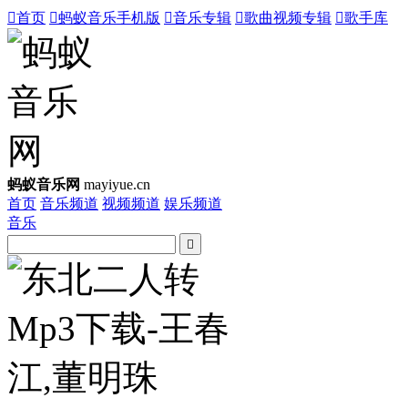

首页

蚂蚁音乐手机版

音乐专辑

歌曲视频专辑

歌手库
蚂蚁音乐网
mayiyue.cn
首页
音乐频道
视频频道
娱乐频道
音乐
