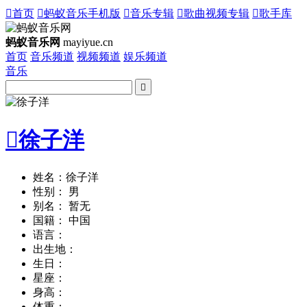

首页

蚂蚁音乐手机版

音乐专辑

歌曲视频专辑

歌手库
蚂蚁音乐网
mayiyue.cn
首页
音乐频道
视频频道
娱乐频道
音乐


徐子洋
姓名：徐子洋
性别： 男
别名： 暂无
国籍： 中国
语言：
出生地：
生日：
星座：
身高：
体重：