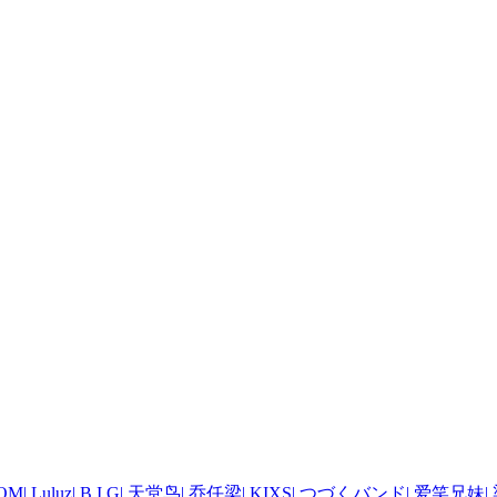
OM
|
Luluz
|
B.I.G
|
天堂鸟
|
乔任梁
|
KIXS
|
つづくバンド
|
爱笑兄妹
|