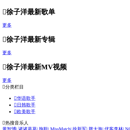

徐子洋最新歌单
更多

徐子洋最新专辑
更多

徐子洋最新MV视频
更多

分类栏目

华语歌手

日韩歌手

欧美歌手

热搜音乐人
黄智博
|
诸诸葛葛
|
拖鞋
|
MissMatch
|
徐新军
|
胖大海
|
优客李林
|
N