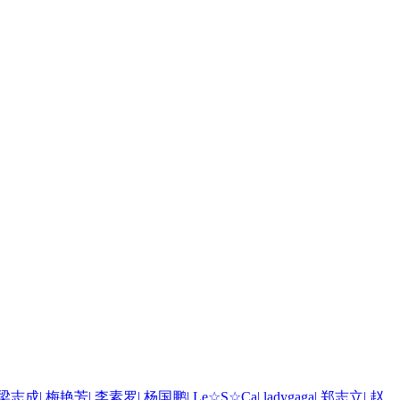
梁志成
|
梅艳芳
|
李素罗
|
杨国鹏
|
Le☆S☆Ca
|
ladygaga
|
郑志立
|
赵