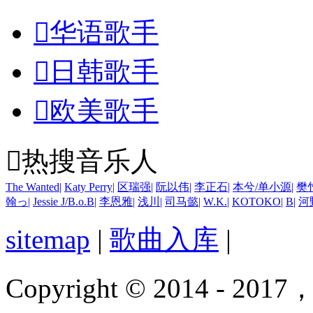

华语歌手

日韩歌手

欧美歌手

热搜音乐人
The Wanted
|
Katy Perry
|
区瑞强
|
阮以伟
|
李正石
|
本兮/单小源
|
樊
翰っ
|
Jessie J/B.o.B
|
李恩雅
|
浅川
|
司马懿
|
W.K.
|
KOTOKO
|
B
|
河
sitemap
|
歌曲入库
|
Copyright © 2014 - 2017