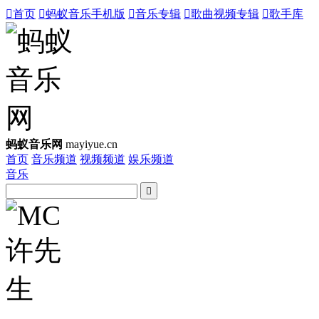

首页

蚂蚁音乐手机版

音乐专辑

歌曲视频专辑

歌手库
蚂蚁音乐网
mayiyue.cn
首页
音乐频道
视频频道
娱乐频道
音乐
