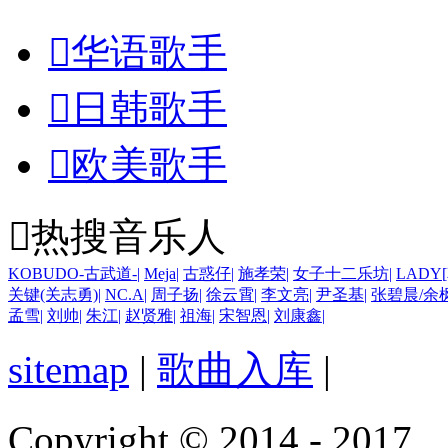

华语歌手

日韩歌手

欧美歌手

热搜音乐人
KOBUDO-古武道-
|
Meja
|
古惑仔
|
施孝荣
|
女子十二乐坊
|
LADY[
关键(关志勇)
|
NC.A
|
周子扬
|
徐云霄
|
李文亮
|
尹圣基
|
张碧晨/余
孟雪
|
刘帅
|
朱江
|
赵贤雅
|
祖海
|
宋智恩
|
刘康鑫
|
sitemap
|
歌曲入库
|
Copyright © 2014 - 2017