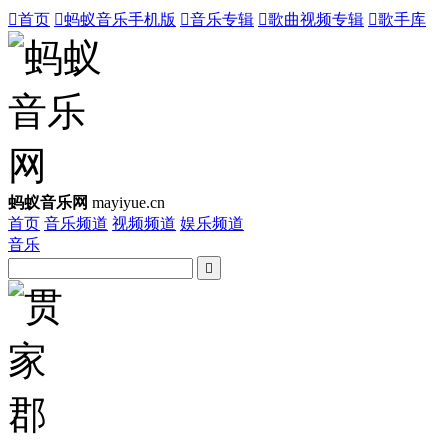

首页

蚂蚁音乐手机版

音乐专辑

歌曲视频专辑

歌手库
蚂蚁音乐网
mayiyue.cn
首页
音乐频道
视频频道
娱乐频道
音乐
