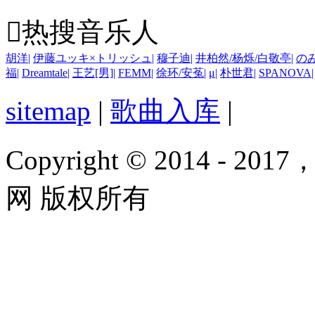

热搜音乐人
胡洋
|
伊藤ユッキ×トリッシュ
|
穆子迪
|
井柏然/杨烁/白敬亭
|
の
福
|
Dreamtale
|
王艺[男]
|
FEMM
|
徐环/安菟
|
μ
|
朴世君
|
SPANOVA
|
sitemap
|
歌曲入库
|
Copyright © 2014 - 2017
网 版权所有