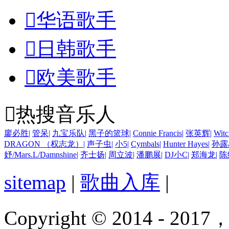

华语歌手

日韩歌手

欧美歌手

热搜音乐人
廖必胜
|
管呆
|
九宝乐队
|
黑子的篮球
|
Connie Francis
|
张英辉
|
Witc
DRAGON （权志龙）
|
声子虫
|
小5
|
Cymbals
|
Hunter Hayes
|
孙露
妤/Mars.L/Damnshine
|
齐士扬
|
周立波
|
潘鹏展
|
DJ小C
|
郑海龙
|
陈
sitemap
|
歌曲入库
|
Copyright © 2014 - 2017