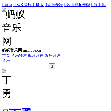

首页

蚂蚁音乐手机版

音乐专辑

歌曲视频专辑

歌手库
蚂蚁音乐网
mayiyue.cn
首页
音乐频道
视频频道
娱乐频道
音乐
