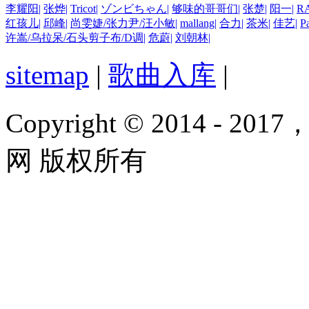
李耀阳
|
张烨
|
Tricot
|
ゾンビちゃん
|
够味的哥哥们
|
张楚
|
阳一
|
RA
红孩儿
|
邱峰
|
尚雯婕/张力尹/汪小敏
|
mallang
|
合力
|
茶米
|
佳艺
|
Pa
许嵩/乌拉呆/石头剪子布/D调
|
危蔚
|
刘朝林
|
sitemap
|
歌曲入库
|
Copyright © 2014 - 2017
网 版权所有