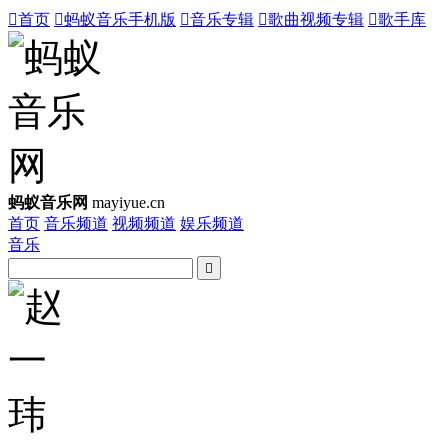

首页

蚂蚁音乐手机版

音乐专辑

歌曲视频专辑

歌手库
蚂蚁音乐网
mayiyue.cn
首页
音乐频道
视频频道
娱乐频道
音乐
