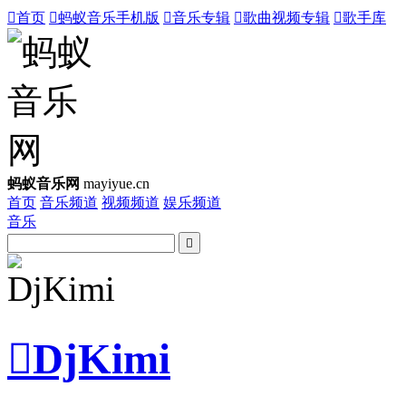

首页

蚂蚁音乐手机版

音乐专辑

歌曲视频专辑

歌手库
蚂蚁音乐网
mayiyue.cn
首页
音乐频道
视频频道
娱乐频道
音乐


DjKimi