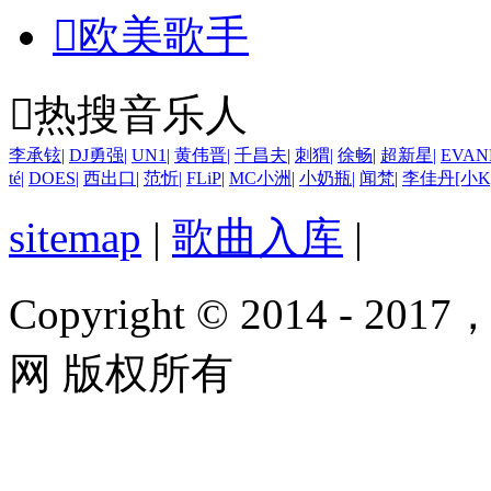

欧美歌手

热搜音乐人
李承铉
|
DJ勇强
|
UN1
|
黄伟晋
|
千昌夫
|
刺猬
|
徐畅
|
超新星
|
EVAN
té
|
DOES
|
西出口
|
范忻
|
FLiP
|
MC小洲
|
小奶瓶
|
闻梵
|
李佳丹[小K
sitemap
|
歌曲入库
|
Copyright © 2014 - 2017
网 版权所有