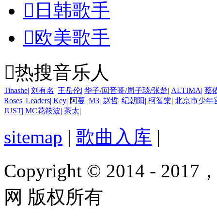

日韩歌手

欧美歌手

热搜音乐人
Tinashe
|
刘有名
|
王岳伦
|
华子/回音哥/周子琰/张楚
|
ALTIMA
|
蔡
Roses
|
Leaders
|
Key
|
阿蔓
|
M3
|
赵哲
|
纪朝阳
|
柯智棠
|
北京市少年
JUST
|
MC花筱波
|
茶太
|
sitemap
|
歌曲入库
|
Copyright © 2014 - 2017
网 版权所有