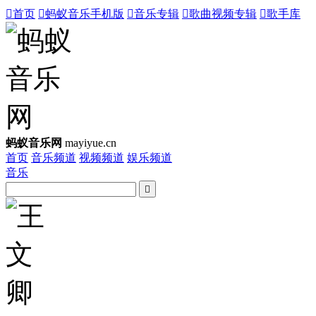

首页

蚂蚁音乐手机版

音乐专辑

歌曲视频专辑

歌手库
蚂蚁音乐网
mayiyue.cn
首页
音乐频道
视频频道
娱乐频道
音乐
