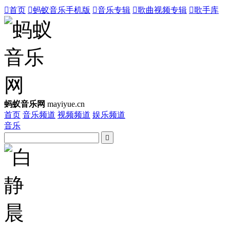

首页

蚂蚁音乐手机版

音乐专辑

歌曲视频专辑

歌手库
蚂蚁音乐网
mayiyue.cn
首页
音乐频道
视频频道
娱乐频道
音乐
