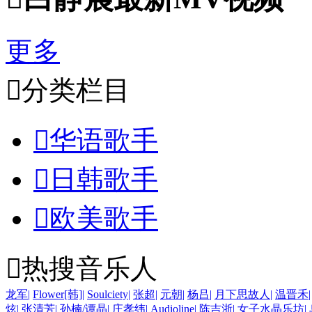
更多

分类栏目

华语歌手

日韩歌手

欧美歌手

热搜音乐人
龙军
|
Flower[韩]
|
Soulciety
|
张超
|
元朝
|
杨吕
|
月下思故人
|
温晋禾
|
炫
|
张清芳
|
孙楠/谭晶
|
庄孝纬
|
Audioline
|
陈吉浙
|
女子水晶乐坊
|