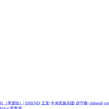
 HI （李遐怡）
|
ZHIEND
|
王龙
|
中央民族乐团
|
赵守春
|
clubsoul
|
cor
rvica
|
姜青涛
|