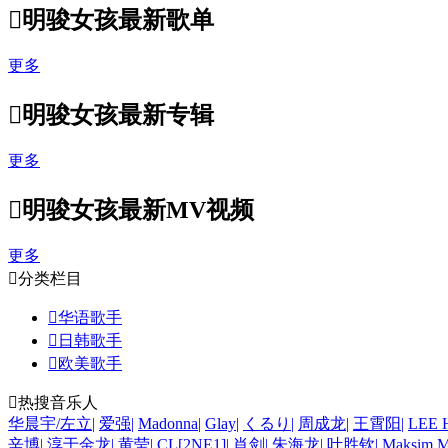

明骏女孩最新歌单
更多

明骏女孩最新专辑
更多

明骏女孩最新MV视频
更多

分类栏目

华语歌手

日韩歌手

欧美歌手

热搜音乐人
华晨宇/左立
|
爱强
|
Madonna
|
Glay
|
くるり
|
周成龙
|
王霄阳
|
LEE
辛博
|
淳于金龙
|
黄莹
|
CL[2NE1]
|
肖剑
|
朱海龙
|
叶胜钦
|
Maksim M