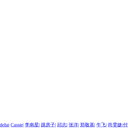
delia
|
Cassie
|
李南星
|
跳房子
|
邱志
|
张洋
|
郑敬基
|
牛飞
|
尚雯婕/付