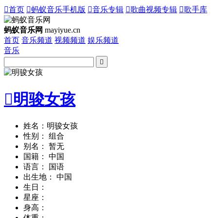

首页

蚂蚁音乐手机版

音乐专辑

歌曲视频专辑

歌手库
蚂蚁音乐网
mayiyue.cn
首页
音乐频道
视频频道
娱乐频道
音乐


明骏女孩
姓名：明骏女孩
性别： 组合
别名： 暂无
国籍： 中国
语言： 国语
出生地： 中国
生日：
星座：
身高：
体重：