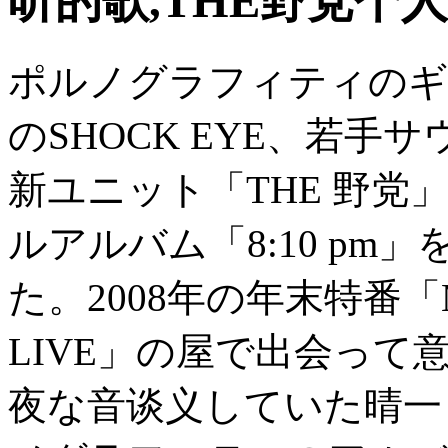
听的歌,THE野党个
ポルノグラフィティのギ
のSHOCK EYE、若
新ユニット「THE 野党」を
ルアルバム「8:10 p
た。2008年の年末特番「MUS
LIVE」の屋で出会っ
夜な音谈义していた晴一と