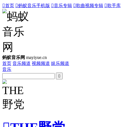

首页

蚂蚁音乐手机版

音乐专辑

歌曲视频专辑

歌手库
蚂蚁音乐网
mayiyue.cn
首页
音乐频道
视频频道
娱乐频道
音乐
