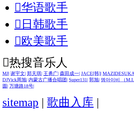

华语歌手

日韩歌手

欧美歌手

热搜音乐人
MJ
|
谢宇文
|
郑天琪
|
王勇广
|
森田成一
|
JACE[韩]
|
MAZIDESUK
DJVick周旭
|
内蒙古广播合唱团
|
Super131
|
郭旭
|
엠아이비 （M.I
圆
|
万塘路18号
|
sitemap
|
歌曲入库
|