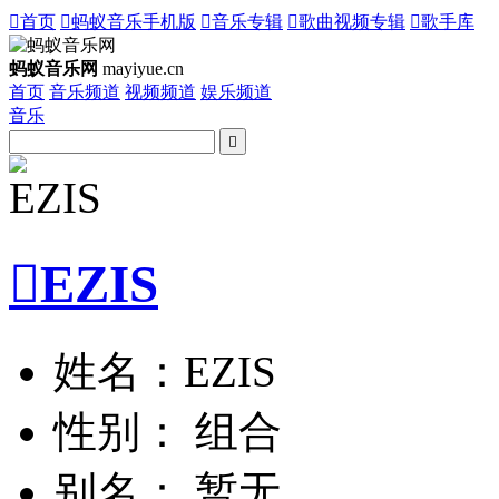

首页

蚂蚁音乐手机版

音乐专辑

歌曲视频专辑

歌手库
蚂蚁音乐网
mayiyue.cn
首页
音乐频道
视频频道
娱乐频道
音乐


EZIS
姓名：EZIS
性别： 组合
别名： 暂无