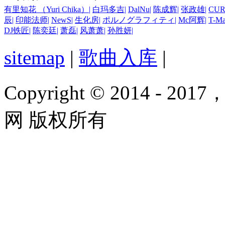
有里知花 （Yuri Chika）
|
白玛多吉
|
DalNu
|
陈成辉
|
张政雄
|
CUR
辰
|
印能法师
|
NewS
|
生化房
|
ポルノグラフィティ
|
Mc阿辉
|
T-M
DJ铁匠
|
陈奕廷
|
萧磊
|
风萧萧
|
孙胜妍
|
sitemap
|
歌曲入库
|
Copyright © 2014 - 2017
网 版权所有