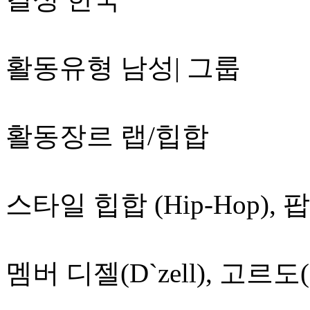
활동유형 남성| 그룹
활동장르 랩/힙합
스타일 힙합 (Hip-Hop), 팝-
멤버 디젤(D`zell), 고르도(Mr