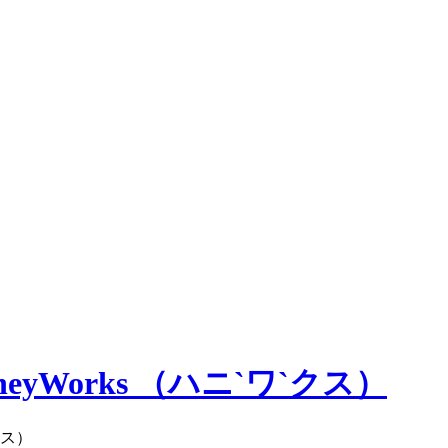
/HoneyWorks （ハニ`ワ`クス）
`クス）