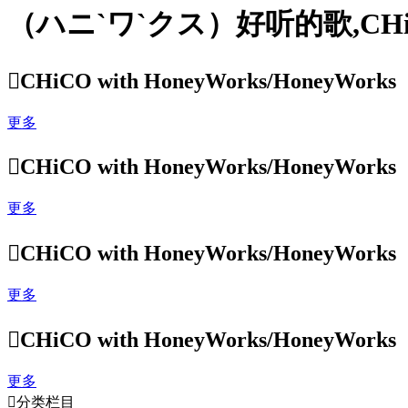
（ハニ`ワ`クス）好听的歌,CHiCO

CHiCO with HoneyWorks/Honey
更多

CHiCO with HoneyWorks/Honey
更多

CHiCO with HoneyWorks/Honey
更多

CHiCO with HoneyWorks/Honey
更多

分类栏目