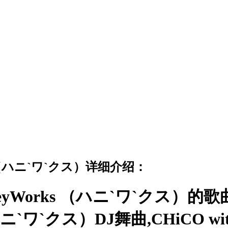
orks （ハニ`ワ`クス）详细介绍：
HoneyWorks （ハニ`ワ`クス）的歌曲
ハニ`ワ`クス）DJ舞曲,CHiCO with