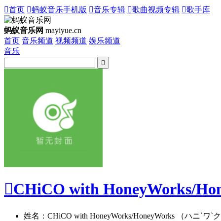

首页

蚂蚁音乐手机版

音乐专辑

歌曲视频专辑

歌手库
蚂蚁音乐网
mayiyue.cn
首页
音乐频道
视频频道
娱乐频道
音乐


CHiCO with HoneyWorks
姓名：CHiCO with HoneyWorks/HoneyWorks （ハニ`ワ