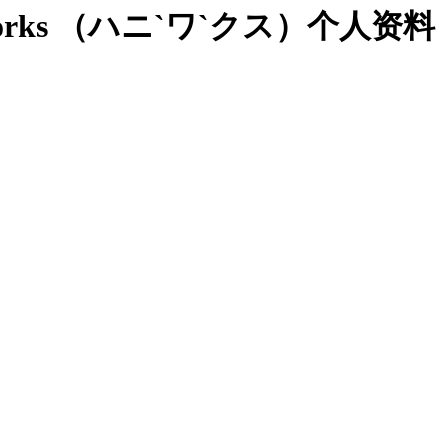
yWorks （ハニ`ワ`クス）个人资料