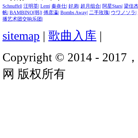
Schnuffel
|
汪明荃
|
Lem
|
秦炎仕
|
好弟
|
超月组合
|
阿星Stars
|
梁佳
帆
|
BAMBINO[韩]
|
傅彦瀛
|
Bombs Away
|
二手玫瑰
|
ウワノソラ
|
播艺术团交响乐团
|
sitemap
|
歌曲入库
|
Copyright © 2014 - 2017
网 版权所有