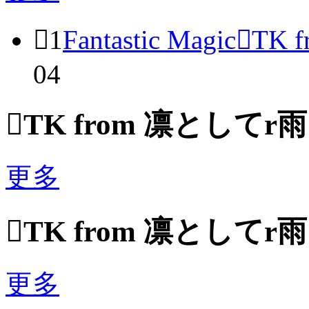

1
Fantastic Magic

TK 
04

TK from 凛として
更多

TK from 凛として
更多