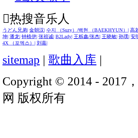

热搜音乐人
うどん兄弟
|
金朝汉
|
수지 （Suzy）/백현 （BAEKHYUN）
|
高
坤
|
潘龙
|
钟植伊
|
张祖诚
|
B2Lady
|
王栎鑫/张杰
|
王晓敏
|
孙璞
|
安
4X （포엑스）
|
刘嘉
|
sitemap
|
歌曲入库
|
Copyright © 2014 - 2017
网 版权所有