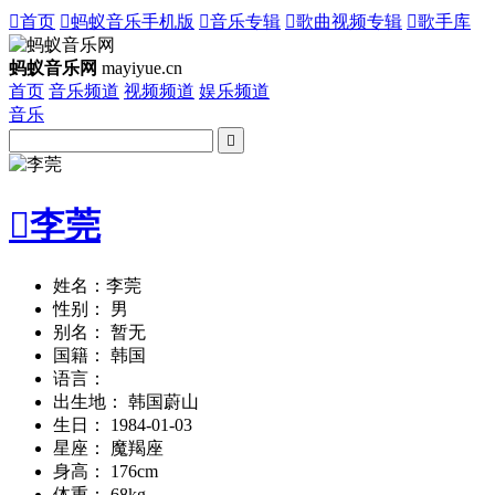

首页

蚂蚁音乐手机版

音乐专辑

歌曲视频专辑

歌手库
蚂蚁音乐网
mayiyue.cn
首页
音乐频道
视频频道
娱乐频道
音乐


李莞
姓名：李莞
性别： 男
别名： 暂无
国籍： 韩国
语言：
出生地： 韩国蔚山
生日： 1984-01-03
星座： 魔羯座
身高： 176cm
体重： 68kg