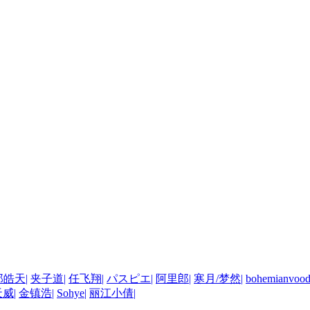
郑皓天
|
夹子道
|
任飞翔
|
パスピエ
|
阿里郎
|
寒月/梦然
|
bohemianvoo
天威
|
金镇浩
|
Sohye
|
丽江小倩
|