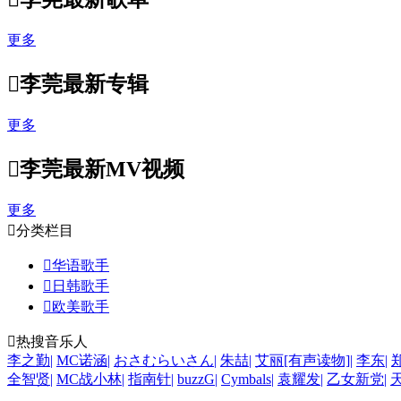
更多

李莞最新专辑
更多

李莞最新MV视频
更多

分类栏目

华语歌手

日韩歌手

欧美歌手

热搜音乐人
李之勤
|
MC诺涵
|
おさむらいさん
|
朱喆
|
艾丽[有声读物]
|
李东
|
全智贤
|
MC战小林
|
指南针
|
buzzG
|
Cymbals
|
袁耀发
|
乙女新党
|