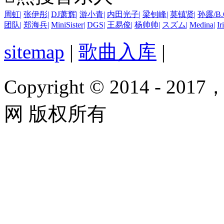
周虹
|
张伊彤
|
DJ萧辉
|
游小青
|
内田光子
|
梁钊峰
|
莫镇贤
|
孙露/B
团队
|
郑海兵
|
MiniSister
|
DGS
|
王易俊
|
杨帅帅
|
スズム
|
Medina
|
Ir
sitemap
|
歌曲入库
|
Copyright © 2014 - 2017
网 版权所有