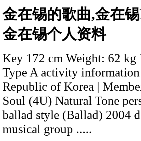
金在锡的歌曲,金在锡
金在锡个人资料
Key 172 cm Weight: 62 kg 
Type A activity information
Republic of Korea | Member
Soul (4U) Natural Tone pers
ballad style (Ballad) 2004 d
musical group .....