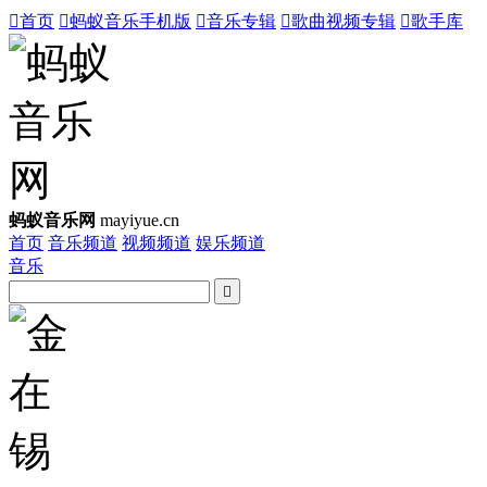

首页

蚂蚁音乐手机版

音乐专辑

歌曲视频专辑

歌手库
蚂蚁音乐网
mayiyue.cn
首页
音乐频道
视频频道
娱乐频道
音乐
