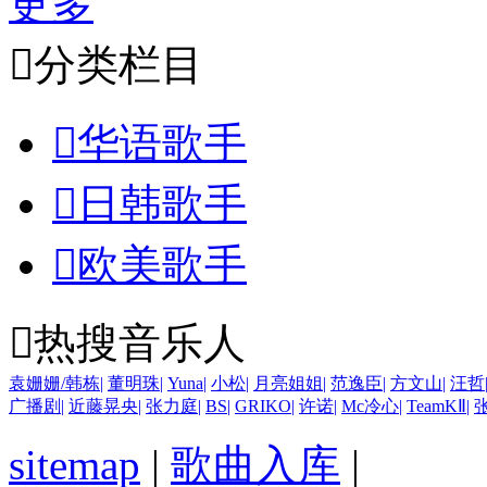
更多

分类栏目

华语歌手

日韩歌手

欧美歌手

热搜音乐人
袁姗姗/韩栋
|
董明珠
|
Yuna
|
小松
|
月亮姐姐
|
范逸臣
|
方文山
|
汪哲
广播剧
|
近藤晃央
|
张力庭
|
BS
|
GRIKO
|
许诺
|
Mc冷心
|
TeamKⅡ
|
sitemap
|
歌曲入库
|