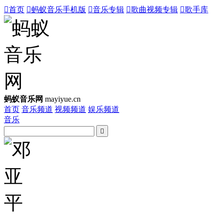

首页

蚂蚁音乐手机版

音乐专辑

歌曲视频专辑

歌手库
蚂蚁音乐网
mayiyue.cn
首页
音乐频道
视频频道
娱乐频道
音乐
