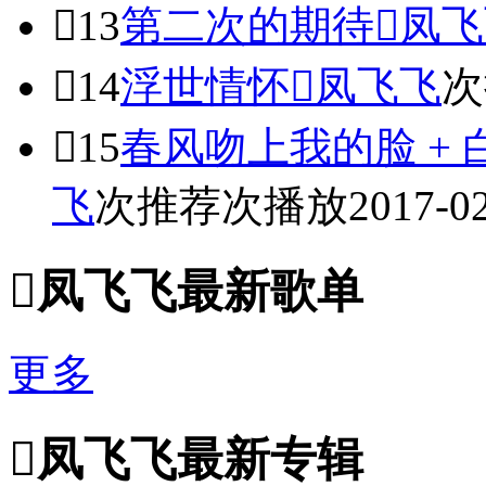

13
第二次的期待

凤飞

14
浮世情怀

凤飞飞
次

15
春风吻上我的脸 + 
飞
次推荐
次播放
2017-0

凤飞飞最新歌单
更多

凤飞飞最新专辑