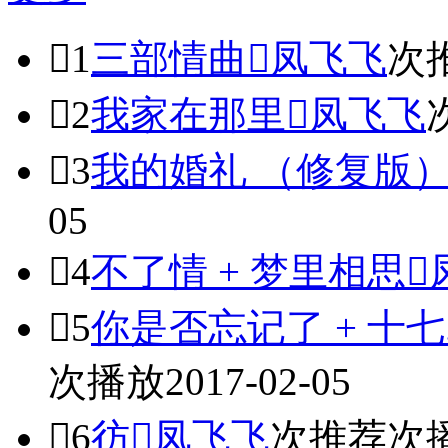

1
三部情曲

凤飞飞
次

2
我家在那里

凤飞飞

3
我的婚礼 （修复版
05

4
不了情 + 梦里相思


5
你是否忘记了 + 十七
次播放
2017-02-05

6
彷

凤飞飞
次推荐
次