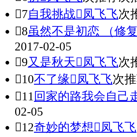

7
自我挑战

凤飞飞
次

8
虽然不是初恋 （修
2017-02-05

9
又是秋天

凤飞飞
次

10
不了缘

凤飞飞
次推

11
回家的路我会自己
02-05

12
奇妙的梦想

凤飞飞