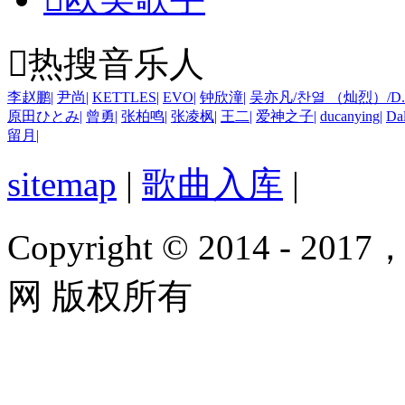

热搜音乐人
李赵鹏
|
尹尚
|
KETTLES
|
EVO
|
钟欣潼
|
吴亦凡/찬열 （灿烈）/D
原田ひとみ
|
曾勇
|
张柏鸣
|
张凌枫
|
王二
|
爱神之子
|
ducanying
|
Da
留月
|
sitemap
|
歌曲入库
|
Copyright © 2014 - 2017
网 版权所有