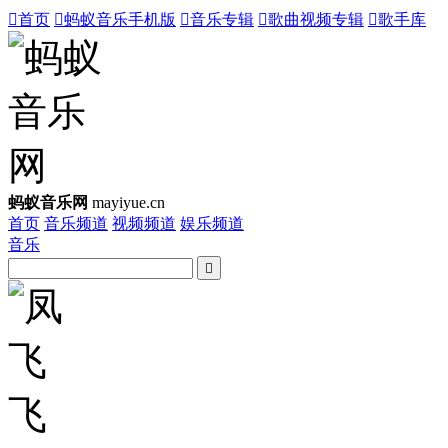

首页

蚂蚁音乐手机版

音乐专辑

歌曲视频专辑

歌手库
蚂蚁音乐网
mayiyue.cn
首页
音乐频道
视频频道
娱乐频道
音乐
