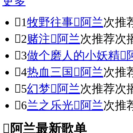
更多

1
牧野往事

阿兰
次推

2
赌注

阿兰
次推荐
次

3
做个磨人的小妖精


4
热血三国

阿兰
次推

5
幻梦

阿兰
次推荐
次

6
兰之乐光

阿兰
次推

阿兰最新歌单