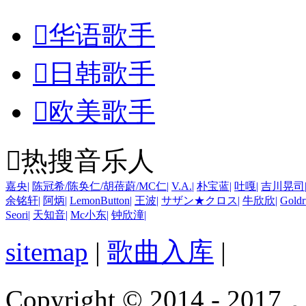

华语歌手

日韩歌手

欧美歌手

热搜音乐人
嘉央
|
陈冠希/陈奂仁/胡蓓蔚/MC仁
|
V.A.
|
朴宝蓝
|
吐嘎
|
吉川晃司
余铭轩
|
阿炳
|
LemonButton
|
王波
|
サザン★クロス
|
牛欣欣
|
Goldr
Seori
|
天知音
|
Mc小东
|
钟欣潼
|
sitemap
|
歌曲入库
|
Copyright © 2014 - 2017