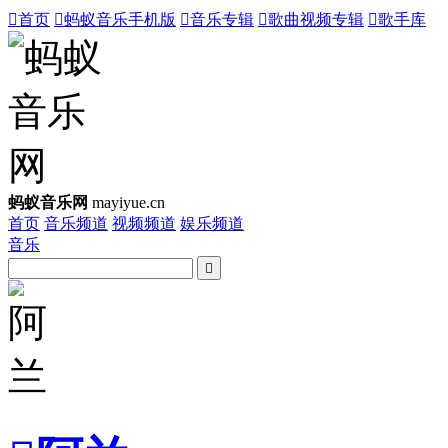

首页

蚂蚁音乐手机版

音乐专辑

歌曲视频专辑

歌手库
蚂蚁音乐网
mayiyue.cn
首页
音乐频道
视频频道
娱乐频道
音乐
