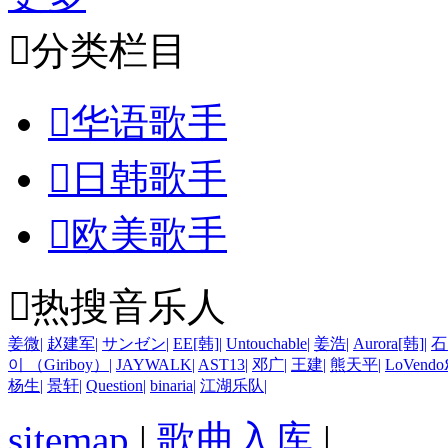

分类栏目

华语歌手

日韩歌手

欧美歌手

热搜音乐人
姜微
|
赵建军
|
サンゼン
|
EE[韩]
|
Untouchable
|
姜浩
|
Aurora[韩]
|
石
이 （Giriboy）
|
JAYWALK
|
AST13
|
邓广
|
王建
|
熊天平
|
LoVendo
杨生
|
景轩
|
Question
|
binaria
|
江湖乐队
|
sitemap
|
歌曲入库
|