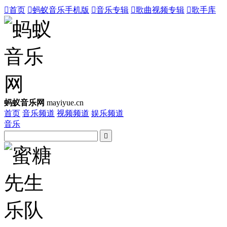

首页

蚂蚁音乐手机版

音乐专辑

歌曲视频专辑

歌手库
蚂蚁音乐网
mayiyue.cn
首页
音乐频道
视频频道
娱乐频道
音乐
