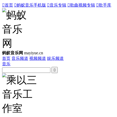

首页

蚂蚁音乐手机版

音乐专辑

歌曲视频专辑

歌手库
蚂蚁音乐网
mayiyue.cn
首页
音乐频道
视频频道
娱乐频道
音乐
