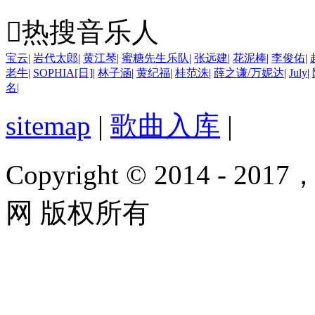

热搜音乐人
宝云
|
岩代太郎
|
黄江琴
|
蜜糖先生乐队
|
张远建
|
花泥棒
|
李俊佑
|
老牛
|
SOPHIA[日]
|
林子涵
|
黄纪福
|
桂范洙
|
薛之谦/万妮达
|
July
|
名
|
sitemap
|
歌曲入库
|
Copyright © 2014 - 2017
网 版权所有