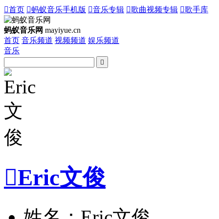

首页

蚂蚁音乐手机版

音乐专辑

歌曲视频专辑

歌手库
蚂蚁音乐网
mayiyue.cn
首页
音乐频道
视频频道
娱乐频道
音乐


Eric文俊
姓名：Eric文俊