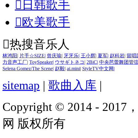

日韩歌手

欧美歌手

热搜音乐人
林鸿阳
|
片手☆SIZE
|
曾庆瑜
|
牙牙乐
|
王小辉
|
夏军
|
赵科岩
|
留唱
力音声工厂
|
ToySpeaker
|
ウサギトネコ
|
2BiC
|
中央芭蕾舞团管
Selena Gomez/The Scene
|
赵毅
|
ai.mini
|
StyleTV中文网
|
sitemap
|
歌曲入库
|
Copyright © 2014 - 2017
网 版权所有