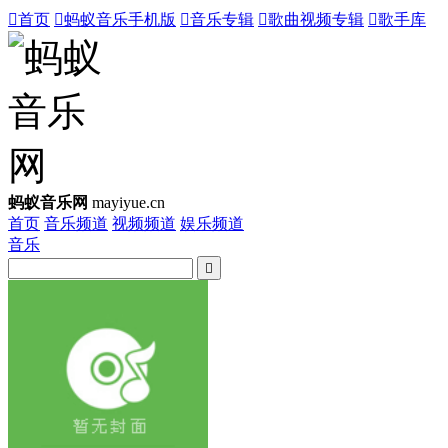

首页

蚂蚁音乐手机版

音乐专辑

歌曲视频专辑

歌手库
蚂蚁音乐网
mayiyue.cn
首页
音乐频道
视频频道
娱乐频道
音乐
