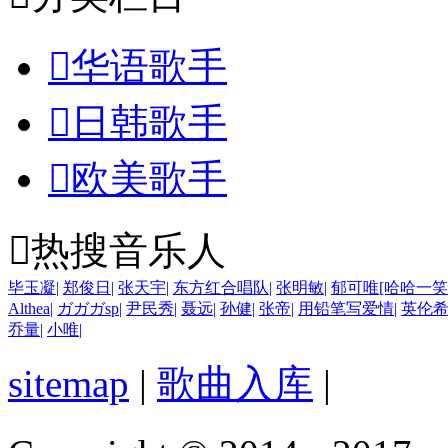

华语歌手

日韩歌手

欧美歌手

热搜音乐人
毕玉凝
|
郑俊日
|
张天宇
|
东方红合唱队
|
张明敏
|
郁可唯[哈哈一笑
Althea
|
ガガガsp
|
尹民秀
|
聂远
|
孙健
|
张帝
|
用铅笔写爱情
|
英伦
乔量
|
小唯
|
sitemap
|
歌曲入库
|