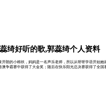
郭蕊绮好听的歌,郭蕊绮个人资料
活泼开朗的小棉袄，妈妈是一名声乐老师，所以从呀呀学语开始
粤港澳争霸赛中获得了大金奖；随后在快乐阳光总决赛获得了全国