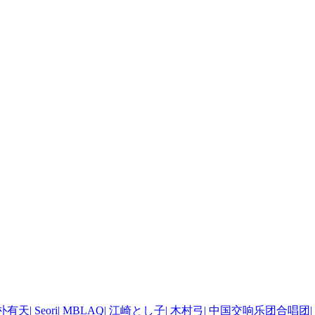
朴有天
|
Seori
|
MBLAQ
|
江崎とし子
|
木村弓
|
中国交响乐团合唱团
|