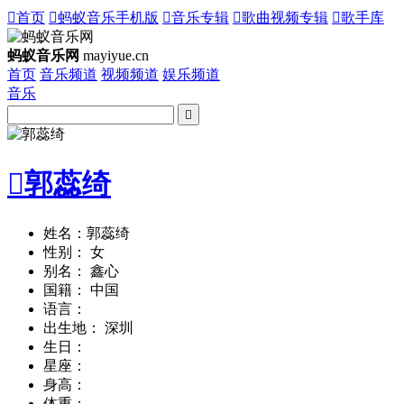

首页

蚂蚁音乐手机版

音乐专辑

歌曲视频专辑

歌手库
蚂蚁音乐网
mayiyue.cn
首页
音乐频道
视频频道
娱乐频道
音乐


郭蕊绮
姓名：郭蕊绮
性别： 女
别名： 鑫心
国籍： 中国
语言：
出生地： 深圳
生日：
星座：
身高：
体重：