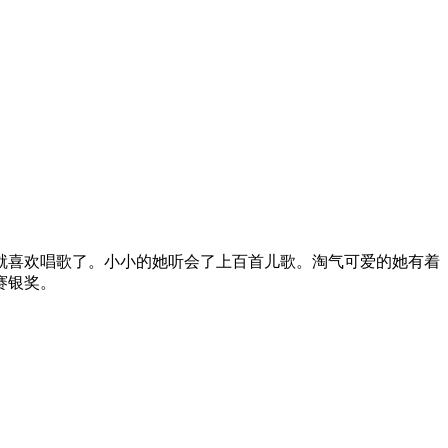
她就喜欢唱歌了。小小的她听会了上百首儿歌。淘气可爱的她有着
赛银奖。