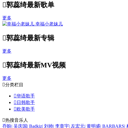

郭蕊绮最新歌单
更多
幸福小老妹儿

郭蕊绮最新专辑
更多

郭蕊绮最新MV视频
更多

分类栏目

华语歌手

日韩歌手

欧美歌手

热搜音乐人
乔盼
|
吴庆国
|
Badkiz
|
刘帅
|
李章宇
|
左宏元
|
黄明盛
|
BARBARS
|