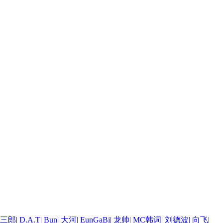
三郎
|
D.A.T
|
Bun
|
大河
|
EunGaBi
|
龙帅
|
MC韩词
|
刘德波
|
向飞
|