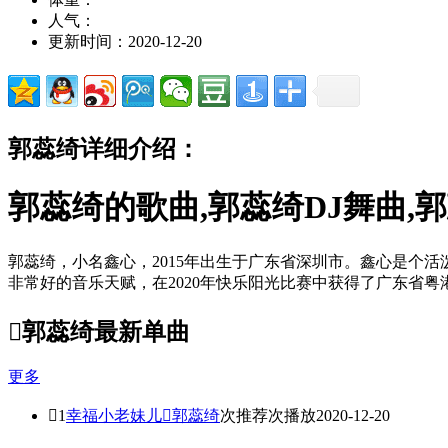
人气：
更新时间：2020-12-20
郭蕊绮详细介绍：
郭蕊绮的歌曲,郭蕊绮DJ舞曲,
郭蕊绮，小名鑫心，2015年出生于广东省深圳市。鑫心是个
非常好的音乐天赋，在2020年快乐阳光比赛中获得了广东省

郭蕊绮最新单曲
更多

1
幸福小老妹儿

郭蕊绮
次推荐
次播放
2020-12-20