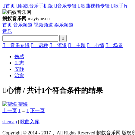

首页

蚂蚁音乐手机版

音乐专辑

歌曲视频专辑

歌手库
蚂蚁音乐网
mayiyue.cn
首页
音乐频道
视频频道
娱乐频道
音乐


音乐专辑

语种

流派

主题

心情

场景
伤感
励志
安静
治愈

心情
/ 共计
1
个符合条件的结果
望海
上一页
1
...
1
下一页
sitemap
|
歌曲入库
|
Copyright © 2014 - 2017， All Rights Reserved 蚂蚁音乐网 版